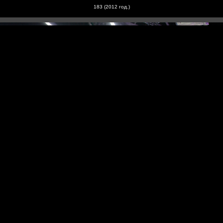
183 (20
12
год.)